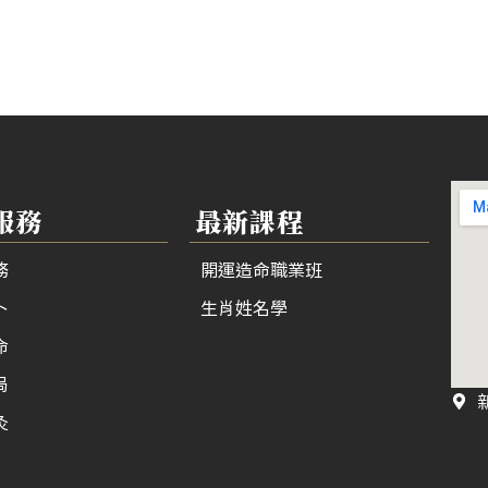
服務
最新課程
務
開運造命職業班
卜
生肖姓名學
命
局
灸